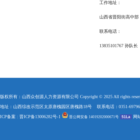
工作地址：
山西省
晋阳街高中部
联系电话：
13835101767 孙队长
版权所有：山西众创源人力资源有限公司 Copyright © 2025 All rights reserved
地址：山西综改示范区太原唐槐园区唐槐路18号 联系电话：0351-6979666 / 76
ICP备案 :
晋ICP备13006282号-1
网
晋公网安备 14019202000671号
51La